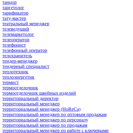
танцор
таргетолог
тарификатор
тату-мастер
театральный менеджер
телеведущий
телемаркетолог
телеоператор
телефонист
телефонный оператор
телохранитель
тендер-менеджер
тендерный специалист
теплотехник
теплоэнергетик
термист
термоотделочник
термоотделочник швейных изделий
территориальный директор
территориальный менеджер
территориальный менеджер (HoReCa)
территориальный менеджер по оптовым продажам
территориальный менеджер по персоналу
территориальный менеджер по продажам
территориальный менеджер по работе с ключевыми