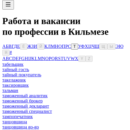
Работа и вакансии
по профессии в Кильмезе
А
Б
В
Г
Д
Е
Ж
З
И
К
Л
М
Н
О
П
Р
С
У
Ф
Х
Ц
Ч
Ш
Э
Ю
Ё
Й
Т
Щ
Ы
#
Я
A
B
C
D
E
F
G
H
I
J
K
L
M
N
O
P
Q
R
S
T
U
V
W
X
Y
Z
табельщик
тайный гость
тайный покупатель
такелажник
таксировщик
тальман
таможенный аналитик
таможенный брокер
таможенный декларант
таможенный специалист
тампопечатник
танцовщица
танцовщица go-go